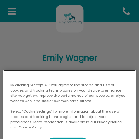
Open co
Homepage Tierarztpraxis H
Emily Wagner
By clicking “Accept All” you agree to the storing and use of
TFA-TEAM
cookies and tracking technologies on your device to enhance
site navigation, improve the performance of our website, analyse
website use, and assist our marketing efforts.
Select “Cookie Settings” for more information about the use of
cookies and tracking technologies and to adjust your
preferences. More information is available in our Privacy Notice
and Cookie Policy.