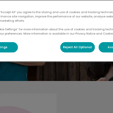
e in Bad
 “Accept All” you agree to the storing and use of cookies and tracking technol
enhance site navigation, improve the performance of our website, analyse web
marketing efforts.
okie Settings” for more information about the use of cookies and tracking tec
our preferences. More information is available in our Privacy Notice and Cookie 
tings
Reject All Optional
Acc