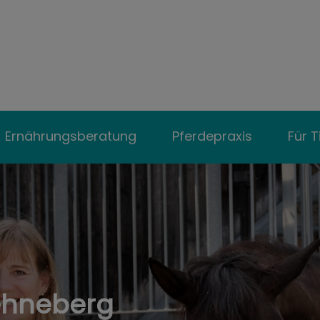
ztpraxis Hof Wehneberg
Ernährungsberatung
Pferdepraxis
Für T
Wehneberg