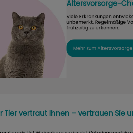
Altersvorsorge-Ch
Viele Erkrankungen entwicke
unbemerkt. Regelmäßige Vo
frühzeitig zu erkennen.
Mehr zum Altersvorsorg
hr Tier vertraut Ihnen – vertrauen Sie u
rarztpraxis Hof Wehneberg verbindet Veterinärmedizin un