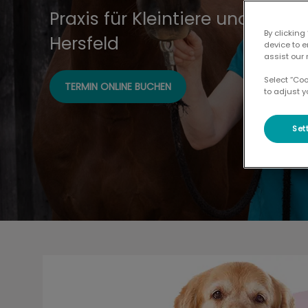
Praxis für Kleintiere und Pferd
By clicking
Hersfeld
device to 
assist our 
Select “Co
TERMIN ONLINE BUCHEN
to adjust y
Set