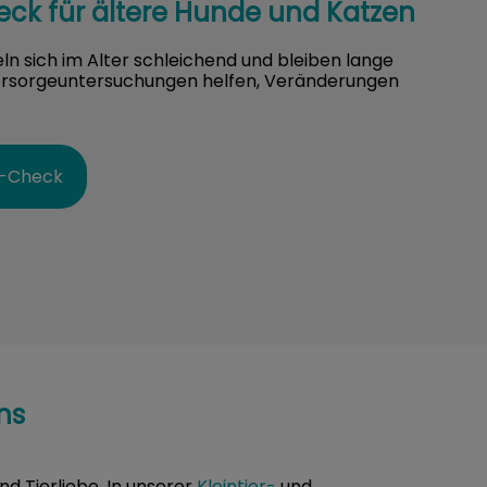
eck für ältere Hunde und Katzen
ln sich im Alter schleichend und bleiben lange
rsorgeuntersuchungen helfen, Veränderungen
e-Check
ns
d Tierliebe. In unserer
Kleintier-
und