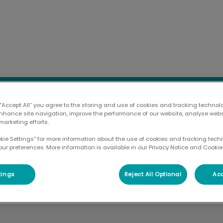
ztpraxis Hof Wehneberg
Ernährungsberatung
Pferdepraxis
Für T
 “Accept All” you agree to the storing and use of cookies and tracking technol
enhance site navigation, improve the performance of our website, analyse web
marketing efforts.
okie Settings” for more information about the use of cookies and tracking tec
our preferences. More information is available in our Privacy Notice and Cookie 
Jutta Schwalm
tings
Reject All Optional
Acc