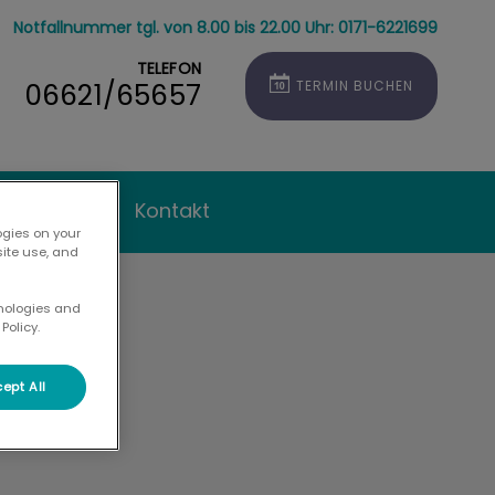
Notfallnummer tgl. von 8.00 bis 22.00 Uhr: 0171-6221699
TELEFON
06621/65657
TERMIN BUCHEN
ierhalter
Kontakt
ogies on your
site use, and
hnologies and
Policy.
ept All