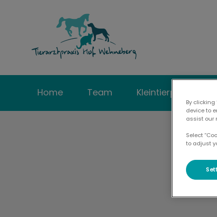
Homepage Tierar
Home
Team
Kleintierpraxis
By clicking
device to 
assist our 
Select “Co
to adjust y
Set